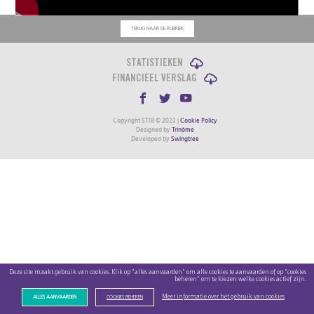
TERUG NAAR DE RUBRIEK
STATISTIEKEN
FINANCIEEL VERSLAG
Copyright STIB © 2022 |
Cookie Policy
Designed by
Trinôme
Developed by
Swingtree
Deze site maakt gebruik van cookies. Klik op "alles aanvaarden" om alle cookies te aanvaarden of op "cookies
beheren" om te kiezen welke cookies actief zijn.
Meer informatie over het gebruik van cookies
ALLES AANVAARDEN
COOKIES BEHEREN