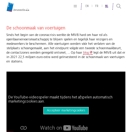
EN
FR
NL
De schoonmaak van voertuigen
Sinds het begin van de coronacrisis werkte de MIVB hard om haar rol als
openbaarvervoersmaatschappij te blijven spelen en tegelijk haar reizigers en
medewerkers te beschermen. Alle voertuigen werden vóór het verlaten van de
stelplaats schoongemaakt, aan het eindpunt volgde een tweede schoonmaakbeurt,
de contactzones werden geregeld ontsmet, ... Op haar
blog
legt de MIVB uit dat er
in 2021 22,5 miljoen euro extra werd geïnvesteerd in de schoonmaak van voertuigen
en stations.
De YouTube-videospeler maakt tijdens het afspelen automatisch
marketingcookies aan.
Accepteer marketingcookies