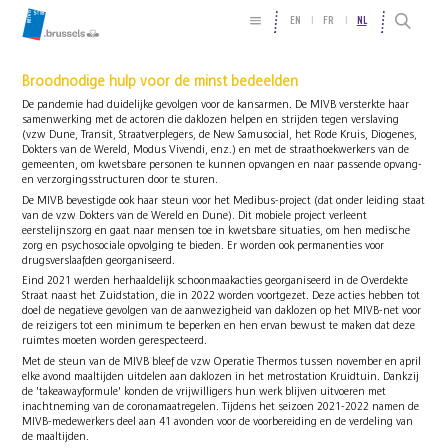
EN
FR
NL
Broodnodige hulp voor de minst bedeelden
De pandemie had duidelijke gevolgen voor de kansarmen. De MIVB versterkte haar
samenwerking met de actoren die daklozen helpen en strijden tegen verslaving
(vzw Dune, Transit, Straatverplegers, de New Samusocial, het Rode Kruis, Diogenes,
Dokters van de Wereld, Modus Vivendi, enz.) en met de straathoekwerkers van de
gemeenten, om kwetsbare personen te kunnen opvangen en naar passende opvang-
en verzorgingsstructuren door te sturen.
De MIVB bevestigde ook haar steun voor het Medibus-project (dat onder leiding staat
van de vzw Dokters van de Wereld en Dune). Dit mobiele project verleent
eerstelijnszorg en gaat naar mensen toe in kwetsbare situaties, om hen medische
zorg en psychosociale opvolging te bieden. Er worden ook permanenties voor
drugsverslaafden georganiseerd.
Eind 2021 werden herhaaldelijk schoonmaakacties georganiseerd in de Overdekte
Straat naast het Zuidstation, die in 2022 worden voortgezet. Deze acties hebben tot
doel de negatieve gevolgen van de aanwezigheid van daklozen op het MIVB-net voor
de reizigers tot een minimum te beperken en hen ervan bewust te maken dat deze
ruimtes moeten worden gerespecteerd.
Met de steun van de MIVB bleef de vzw Operatie Thermos tussen november en april
elke avond maaltijden uitdelen aan daklozen in het metrostation Kruidtuin. Dankzij
de 'takeawayformule' konden de vrijwilligers hun werk blijven uitvoeren met
inachtneming van de coronamaatregelen. Tijdens het seizoen 2021-2022 namen de
MIVB-medewerkers deel aan 41 avonden voor de voorbereiding en de verdeling van
de maaltijden.