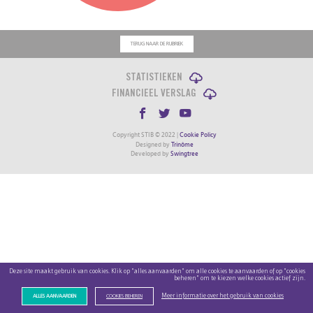
TERUG NAAR DE RUBRIEK
STATISTIEKEN
FINANCIEEL VERSLAG
Copyright STIB © 2022 |
Cookie Policy
Designed by
Trinôme
Developed by
Swingtree
Deze site maakt gebruik van cookies. Klik op "alles aanvaarden" om alle cookies te aanvaarden of op "cookies
beheren" om te kiezen welke cookies actief zijn.
Meer informatie over het gebruik van cookies
ALLES AANVAARDEN
COOKIES BEHEREN