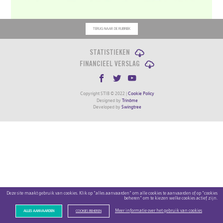
TERUG NAAR DE RUBRIEK
STATISTIEKEN
FINANCIEEL VERSLAG
Copyright STIB © 2022 |
Cookie Policy
Designed by
Trinôme
Developed by
Swingtree
Deze site maakt gebruik van cookies. Klik op "alles aanvaarden" om alle cookies te aanvaarden of op "cookies
beheren" om te kiezen welke cookies actief zijn.
Meer informatie over het gebruik van cookies
ALLES AANVAARDEN
COOKIES BEHEREN