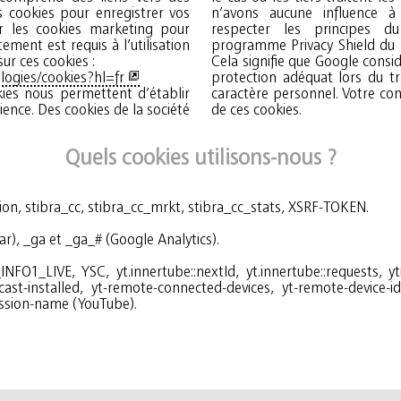
es cookies pour enregistrer vos
n’avons aucune influence 
r les cookies marketing pour
respecter les principes d
ement est requis à l’utilisation
programme Privacy Shield du 
sur ces cookies :
Cela signifie que Google consid
logies/cookies?hl=fr
protection adéquat lors du t
ies nous permettent d’établir
nnel. Votre consentement est requis à l’utilisation
ience. Des cookies de la société
de ces cookies.
Quels cookies utilisons-nous ?
ion, stibra_cc, stibra_cc_mrkt, stibra_cc_stats, XSRF-TOKEN.
ar), _ga et _ga_# (Google Analytics).
NFO1_LIVE, YSC, yt.innertube::nextId, yt.innertube::requests, 
cast-installed, yt-remote-connected-devices, yt-remote-device-id
ssion-name (YouTube).