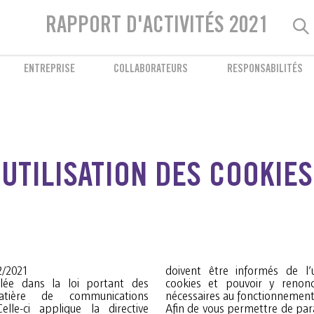
Bien-être des collaborateurs
RAPPORT D'ACTIVITÉS 2021
Prévention et accompagnement
ENTREPRISE
COLLABORATEURS
RESPONSABILITÉS
UTILISATION DES COOKIES
2/2021
doivent être informés de l’ut
églée dans la loi portant des
lorsque ceux-ci ne sont pas
atière de communications
nécessaires au fonctionnement 
elle-ci applique la directive
Afin de vous permettre de para