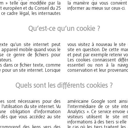
m » telle que modifiée par la
la manière qui vous convien
t européen et du Conseil du 25
informer au mieux sur ceux-ci.
 cadre légal, les internautes
Qu’est-ce qu’un cookie ?
exte qu’un site internet peut
vous visitez à nouveau le site
u appareil mobile quand vous le
site en question. De cette man
lise ce genre de fichiers pour
et peut par exemple retenir vo
ateurs.
Les cookies connaissent différ
s dans ce fichier texte, comme
essentiel ou non à la navig
 pour un site internet. Lorsque
conservation et leur provenanc
Quels sont les différents cookies ?
es sont nécessaires pour des
américaine Google sont ainsi
utilisation du site internet. Vu
l’intermédiaire de ce site in
une obligation d'information
Analytics ». Ce service envoie
s dès que vous accédez au site
visiteurs utilisent le site 
informations à des tiers si elle
comprend des liens vers des
le cas où les tiers traitent 