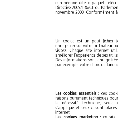
européenne dite « paquet téléco
Directive 2009/136/CE du Parlemen
novembre 2009. Conformément à ce
Un cookie est un petit fichier t
enregistrer sur votre ordinateur o
visitez. Chaque site internet uti
améliorer l’expérience de ses utilis
Des informations sont enregistrée
par exemple votre choix de langue
Les cookies essentiels :
ces cooki
raisons purement techniques pour l'
la nécessité technique, seule 
s'applique et ceux-ci sont placé
internet.
Les cookies marketing :
ce site 