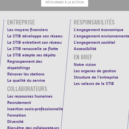
RETOURNER À LA SECTION
ENTREPRISE
RESPONSABILITÉS
Les moyens financiers
L’engagement économique
La STIB développe son réseau
L’engagement envionnementa
La STIB entretient son réseau
L’engagement sociétal
La STIB renouvelle sa flotte
Accessibilité
La STIB adapte ses dépôts
EN BREF
Regroupement des
Notre vision
dispatchings
Les organes de gestion
Rénover les stations
Structure de l’entreprise
La qualité du service
Les valeurs de la STIB
COLLABORATEURS
Les ressources humaines
Recrutement
Insertion socio-professionnelle
Formation
Diversité
Bien-être des collaborateurs