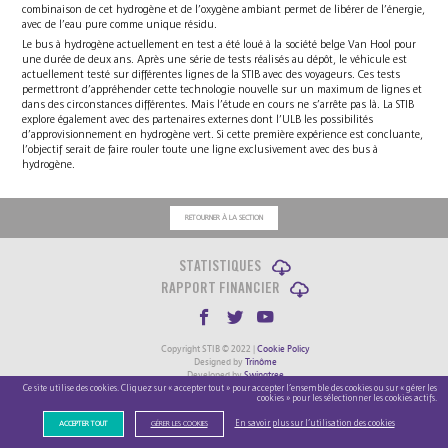
combinaison de cet hydrogène et de l’oxygène ambiant permet de libérer de l’énergie,
avec de l’eau pure comme unique résidu.
Le bus à hydrogène actuellement en test a été loué à la société belge Van Hool pour
une durée de deux ans. Après une série de tests réalisés au dépôt, le véhicule est
actuellement testé sur différentes lignes de la STIB avec des voyageurs. Ces tests
permettront d’appréhender cette technologie nouvelle sur un maximum de lignes et
dans des circonstances différentes. Mais l’étude en cours ne s’arrête pas là. La STIB
explore également avec des partenaires externes dont l’ULB les possibilités
d’approvisionnement en hydrogène vert. Si cette première expérience est concluante,
l’objectif serait de faire rouler toute une ligne exclusivement avec des bus à
hydrogène.
RETOURNER À LA SECTION
STATISTIQUES
RAPPORT FINANCIER
Copyright STIB © 2022 |
Cookie Policy
Designed by
Trinôme
Developed by
Swingtree
Ce site utilise des cookies. Cliquez sur « accepter tout » pour accepter l’ensemble des cookies ou sur « gérer les
cookies » pour les sélectionner les cookies actifs.
En savoir plus sur l’utilisation des cookies
ACCEPTER TOUT
GÉRER LES COOKIES