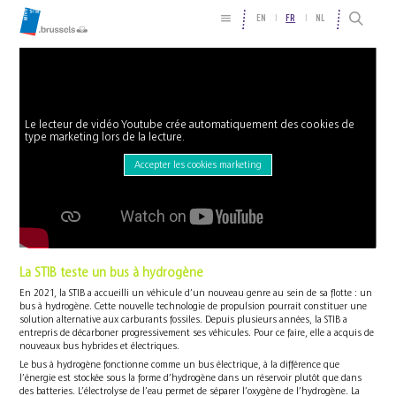
EN
FR
NL
Le lecteur de vidéo Youtube crée automatiquement des cookies de
type marketing lors de la lecture.
Accepter les cookies marketing
La STIB teste un bus à hydrogène
En 2021, la STIB a accueilli un véhicule d’un nouveau genre au sein de sa flotte : un
bus à hydrogène. Cette nouvelle technologie de propulsion pourrait constituer une
solution alternative aux carburants fossiles. Depuis plusieurs années, la STIB a
entrepris de décarboner progressivement ses véhicules. Pour ce faire, elle a acquis de
nouveaux bus hybrides et électriques.
Le bus à hydrogène fonctionne comme un bus électrique, à la différence que
l’énergie est stockée sous la forme d’hydrogène dans un réservoir plutôt que dans
des batteries. L’électrolyse de l’eau permet de séparer l’oxygène de l’hydrogène. La