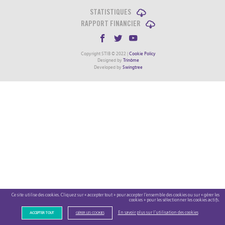
STATISTIQUES
RAPPORT FINANCIER
Copyright STIB © 2022 |
Cookie Policy
Designed by
Trinôme
Developed by
Swingtree
Ce site utilise des cookies. Cliquez sur « accepter tout » pour accepter l’ensemble des cookies ou sur « gérer les
cookies » pour les sélectionner les cookies actifs.
En savoir plus sur l’utilisation des cookies
ACCEPTER TOUT
GÉRER LES COOKIES