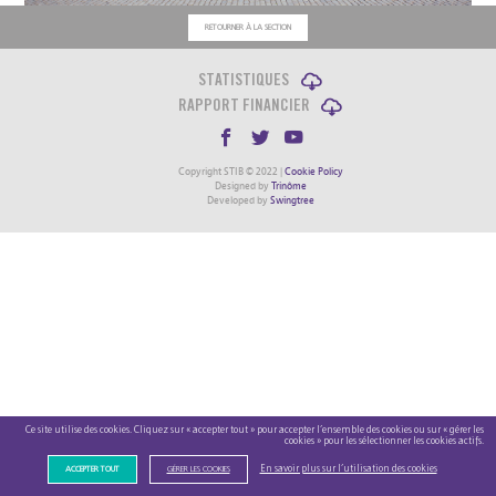
RETOURNER À LA SECTION
STATISTIQUES
RAPPORT FINANCIER
Copyright STIB © 2022 |
Cookie Policy
Designed by
Trinôme
Developed by
Swingtree
Ce site utilise des cookies. Cliquez sur « accepter tout » pour accepter l’ensemble des cookies ou sur « gérer les
cookies » pour les sélectionner les cookies actifs.
En savoir plus sur l’utilisation des cookies
ACCEPTER TOUT
GÉRER LES COOKIES