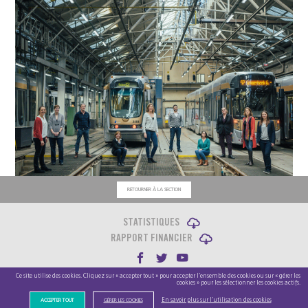
RETOURNER À LA SECTION
STATISTIQUES
RAPPORT FINANCIER
Ce site utilise des cookies. Cliquez sur « accepter tout » pour accepter l’ensemble des cookies ou sur « gérer les
Copyright STIB © 2022 |
Cookie Policy
cookies » pour les sélectionner les cookies actifs.
Designed by
Trinôme
Developed by
Swingtree
En savoir plus sur l’utilisation des cookies
ACCEPTER TOUT
GÉRER LES COOKIES