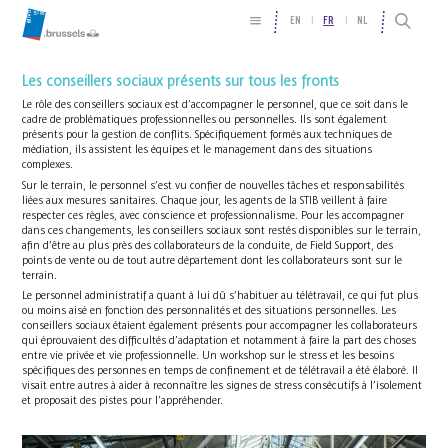
EN
FR
NL
Les conseillers sociaux présents sur tous les fronts
Le rôle des conseillers sociaux est d’accompagner le personnel, que ce soit dans le
cadre de problématiques professionnelles ou personnelles. Ils sont également
présents pour la gestion de conflits. Spécifiquement formés aux techniques de
médiation, ils assistent les équipes et le management dans des situations
complexes.
Sur le terrain, le personnel s’est vu confier de nouvelles tâches et responsabilités
liées aux mesures sanitaires. Chaque jour, les agents de la STIB veillent à faire
respecter ces règles, avec conscience et professionnalisme. Pour les accompagner
dans ces changements, les conseillers sociaux sont restés disponibles sur le terrain,
afin d’être au plus près des collaborateurs de la conduite, de Field Support, des
points de vente ou de tout autre département dont les collaborateurs sont sur le
terrain.
Le personnel administratif a quant à lui dû s’habituer au télétravail, ce qui fut plus
ou moins aisé en fonction des personnalités et des situations personnelles. Les
conseillers sociaux étaient également présents pour accompagner les collaborateurs
qui éprouvaient des difficultés d’adaptation et notamment à faire la part des choses
entre vie privée et vie professionnelle. Un workshop sur le stress et les besoins
spécifiques des personnes en temps de confinement et de télétravail a été élaboré. Il
visait entre autres à aider à reconnaître les signes de stress consécutifs à l’isolement
et proposait des pistes pour l’appréhender.