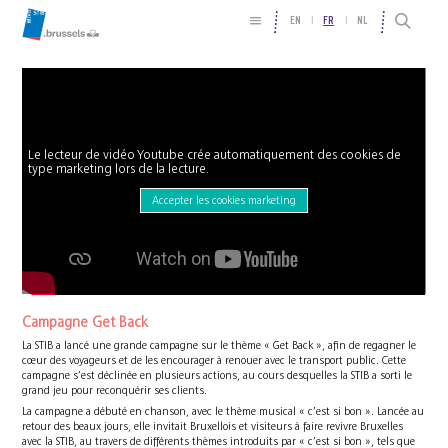
EN
FR
NL
Le lecteur de vidéo Youtube crée automatiquement des cookies de
type marketing lors de la lecture.
Accepter les cookies marketing
Campagne Get Back
La STIB a lancé une grande campagne sur le thème « Get Back », afin de regagner le
cœur des voyageurs et de les encourager à renouer avec le transport public. Cette
campagne s’est déclinée en plusieurs actions, au cours desquelles la STIB a sorti le
grand jeu pour reconquérir ses clients.
La campagne a débuté en chanson, avec le thème musical « c’est si bon ». Lancée au
retour des beaux jours, elle invitait Bruxellois et visiteurs à faire revivre Bruxelles
avec la STIB, au travers de différents thèmes introduits par « c’est si bon », tels que