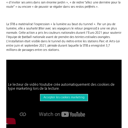
« d’inviter ses amis dans son énorme jardin », « de redire “allez une dernière pour la
route” » ou encore « de pouvoir se régaler dans ses restos préférés ».
La STIB a matérialisé l’expression « la lumière au bout du tunnel ». Par un jeu de
lumière, elle a souhaité fêter avec ses voyageurs le retour progressif à une vie plus
normale. Cette action a pris les couleurs nationales durant l’Euro 2021 pour soutenir
l’équipe de football nationale avant de prendre des teintes estivales orangées.
L’installation était visible dans le tunnel du métro entre les stations Parc et Arts-Loi
entre juin et septembre 2021, période durant laquelle la STIB a enregistré 3,7
millions de passages entre ces stations.
Le lecteur de vidéo Youtube crée automatiquement des cookies de
type marketing lors de la lecture.
Accepter les cookies marketing