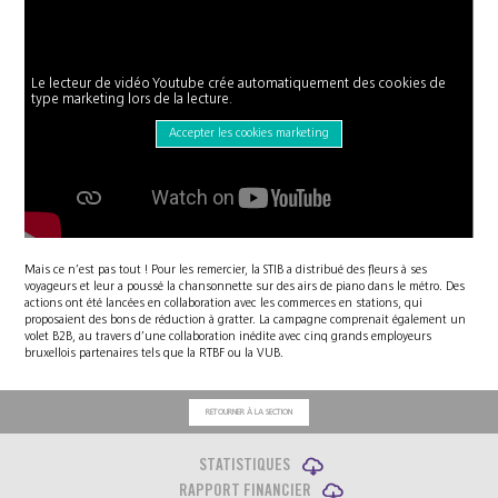
Le lecteur de vidéo Youtube crée automatiquement des cookies de
type marketing lors de la lecture.
Accepter les cookies marketing
Mais ce n’est pas tout ! Pour les remercier, la STIB a distribué des fleurs à ses
voyageurs et leur a poussé la chansonnette sur des airs de piano dans le métro. Des
actions ont été lancées en collaboration avec les commerces en stations, qui
proposaient des bons de réduction à gratter. La campagne comprenait également un
volet B2B, au travers d’une collaboration inédite avec cinq grands employeurs
bruxellois partenaires tels que la RTBF ou la VUB.
RETOURNER À LA SECTION
STATISTIQUES
RAPPORT FINANCIER