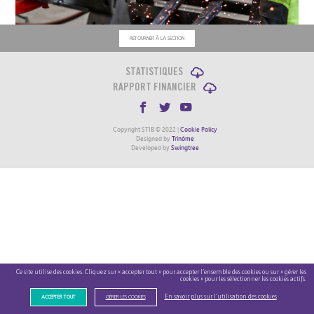
RETOURNER À LA SECTION
STATISTIQUES
RAPPORT FINANCIER
Copyright STIB © 2022 |
Cookie Policy
Designed by
Trinôme
Developed by
Swingtree
Ce site utilise des cookies. Cliquez sur « accepter tout » pour accepter l’ensemble des cookies ou sur « gérer les
cookies » pour les sélectionner les cookies actifs.
En savoir plus sur l’utilisation des cookies
ACCEPTER TOUT
GÉRER LES COOKIES