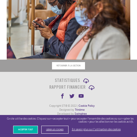
RETOURNER À LA SECTION
STATISTIQUES
RAPPORT FINANCIER
Copyright STIB © 2022 |
Cookie Policy
Designed by
Trinôme
Developed by
Swingtree
Ce site utilise des cookies. Cliquez sur « accepter tout » pour accepter l’ensemble des cookies ou sur « gérer les
cookies » pour les sélectionner les cookies actifs.
En savoir plus sur l’utilisation des cookies
ACCEPTER TOUT
GÉRER LES COOKIES