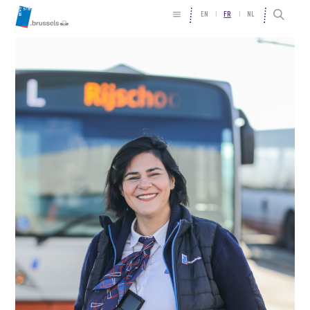
EN
FR
NL