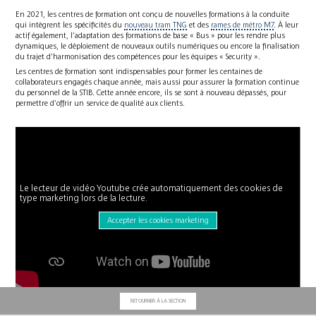
En 2021, les centres de formation ont conçu de nouvelles formations à la conduite
qui intègrent les spécificités du
nouveau tram TNG
et des
rames de métro M7
. À leur
actif également, l’adaptation des formations de base « Bus » pour les rendre plus
dynamiques, le déploiement de nouveaux outils numériques ou encore la finalisation
du trajet d’harmonisation des compétences pour les équipes « Security ».
Les centres de formation sont indispensables pour former les centaines de
collaborateurs engagés chaque année, mais aussi pour assurer la formation continue
du personnel de la STIB. Cette année encore, ils se sont à nouveau dépassés, pour
permettre d’offrir un service de qualité aux clients.
Le lecteur de vidéo Youtube crée automatiquement des cookies de
type marketing lors de la lecture.
Accepter les cookies marketing
RETOURNER À LA SECTION