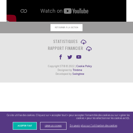
RETOURNER À LA SECTION
STATISTIQUES
RAPPORT FINANCIER
Copyright STIB © 2022 |
Cookie Policy
Designed by
Trinôme
Developed by
Swingtree
Ce site utilise des cookies. Cliquez sur « accepter tout » pour accepter l’ensemble des cookies ou sur « gérer les
cookies » pour les sélectionner les cookies actifs.
En savoir plus sur l’utilisation des cookies
ACCEPTER TOUT
GÉRER LES COOKIES