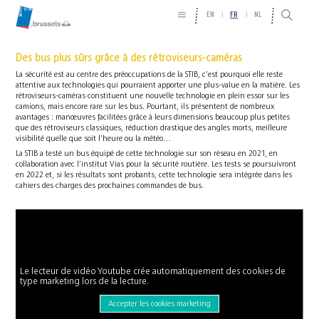
EN
FR
NL
Des bus plus sûrs grâce à des rétroviseurs-caméras
La sécurité est au centre des préoccupations de la STIB, c’est pourquoi elle reste
attentive aux technologies qui pourraient apporter une plus-value en la matière. Les
rétroviseurs-caméras constituent une nouvelle technologie en plein essor sur les
camions, mais encore rare sur les bus. Pourtant, ils présentent de nombreux
avantages : manœuvres facilitées grâce à leurs dimensions beaucoup plus petites
que des rétroviseurs classiques, réduction drastique des angles morts, meilleure
visibilité quelle que soit l’heure ou la météo…
La STIB a testé un bus équipé de cette technologie sur son réseau en 2021, en
collaboration avec l’institut Vias pour la sécurité routière. Les tests se poursuivront
en 2022 et, si les résultats sont probants, cette technologie sera intégrée dans les
cahiers des charges des prochaines commandes de bus.
Le lecteur de vidéo Youtube crée automatiquement des cookies de
type marketing lors de la lecture.
Accepter les cookies marketing