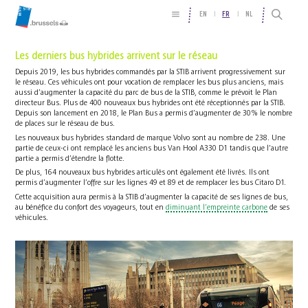
EN
FR
NL
Les derniers bus hybrides arrivent sur le réseau
Depuis 2019, les bus hybrides commandés par la STIB arrivent progressivement sur
le réseau. Ces véhicules ont pour vocation de remplacer les bus plus anciens, mais
aussi d’augmenter la capacité du parc de bus de la STIB, comme le prévoit le Plan
directeur Bus. Plus de 400 nouveaux bus hybrides ont été réceptionnés par la STIB.
Depuis son lancement en 2018, le Plan Bus a permis d’augmenter de 30% le nombre
de places sur le réseau de bus.
Les nouveaux bus hybrides standard de marque Volvo sont au nombre de 238. Une
partie de ceux-ci ont remplacé les anciens bus Van Hool A330 D1 tandis que l’autre
partie a permis d’étendre la flotte.
De plus, 164 nouveaux bus hybrides articulés ont également été livrés. Ils ont
permis d’augmenter l’offre sur les lignes 49 et 89 et de remplacer les bus Citaro D1.
Cette acquisition aura permis à la STIB d’augmenter la capacité de ses lignes de bus,
au bénéfice du confort des voyageurs, tout en
diminuant l’empreinte carbone
de ses
véhicules.