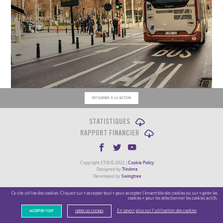
RETOURNER À LA SECTION
STATISTIQUES
RAPPORT FINANCIER
Copyright STIB © 2022 |
Cookie Policy
Designed by
Trinôme
Developed by
Swingtree
Ce site utilise des cookies. Cliquez sur « accepter tout » pour accepter l’ensemble des cookies ou sur « gérer les
cookies » pour les sélectionner les cookies actifs.
En savoir plus sur l’utilisation des cookies
ACCEPTER TOUT
GÉRER LES COOKIES