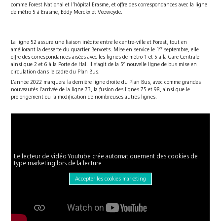
comme Forest National et l’hôpital Erasme, et offre des correspondances avec la ligne
de métro 5 à Erasme, Eddy Merckx et Veeweyde.
La ligne 52 assure une liaison inédite entre le centre-ville et Forest, tout en
er
améliorant la desserte du quartier Bervoets. Mise en service le 1
septembre, elle
offre des correspondances aisées avec les lignes de métro 1 et 5 à la Gare Centrale
e
ainsi que 2 et 6 à la Porte de Hal. Il s’agit de la 5
nouvelle ligne de bus mise en
circulation dans le cadre du Plan Bus.
L’année 2022 marquera la dernière ligne droite du Plan Bus, avec comme grandes
nouveautés l’arrivée de la ligne 73, la fusion des lignes 75 et 98, ainsi que le
prolongement ou la modification de nombreuses autres lignes.
Le lecteur de vidéo Youtube crée automatiquement des cookies de
type marketing lors de la lecture.
Accepter les cookies marketing