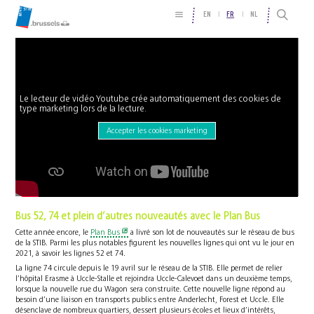
EN
FR
NL
Le lecteur de vidéo Youtube crée automatiquement des cookies de
type marketing lors de la lecture.
Accepter les cookies marketing
Bus 52, 74 et plein d’autres nouveautés avec le Plan Bus
Cette année encore, le
Plan Bus
a livré son lot de nouveautés sur le réseau de bus
de la STIB. Parmi les plus notables figurent les nouvelles lignes qui ont vu le jour en
2021, à savoir les lignes 52 et 74.
La ligne 74 circule depuis le 19 avril sur le réseau de la STIB. Elle permet de relier
l’hôpital Erasme à Uccle-Stalle et rejoindra Uccle-Calevoet dans un deuxième temps,
lorsque la nouvelle rue du Wagon sera construite. Cette nouvelle ligne répond au
besoin d’une liaison en transports publics entre Anderlecht, Forest et Uccle. Elle
désenclave de nombreux quartiers, dessert plusieurs écoles et lieux d’intérêts,